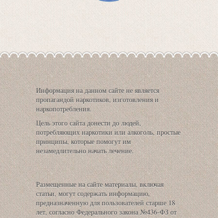
Информация на данном сайте не является
пропагандой наркотиков, изготовления и
наркопотребления.
Цель этого сайта донести до людей,
потребляющих наркотики или алкоголь, простые
принципы, которые помогут им
незамедлительно начать лечение.
Размещенные на сайте материалы, включая
статьи, могут содержать информацию,
предназначенную для пользователей старше 18
лет, согласно Федерального закона №436-ФЗ от