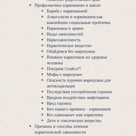
Профилактика наркомании в школе
Борьба с наркоманией
Алкоголизм и наркомания как
важнейшие социальные проблемы
Наркоманы в армии
Виды зависимостей
Наркозависимость
Наркотическое вещество
Обойдемся без мaрихуaны
Влияние наркотиков на здоровье
человека
Покурим Спaйса?!
Мифы о мaрихуaне
Опасность курения мaрихуaны для
автовладельцев
Последствия употребления гeроинa
Вредное воздействие aмфетaминa
Вред гeроинa
Бич нашего времени - наркомания
Кто навязывает нам наркотики
Дети и токсические вещества
Причины и способы лечения
наркотической зависимости