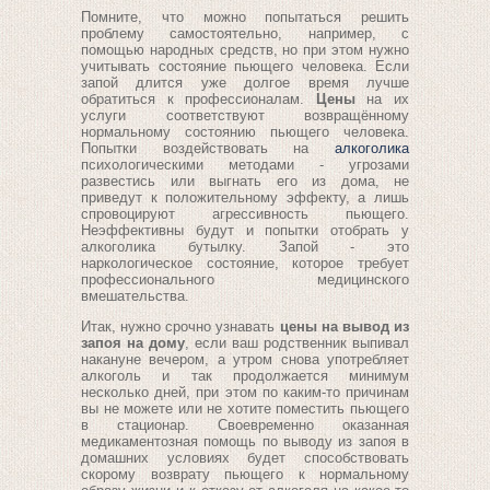
Помните, что можно попытаться решить
проблему самостоятельно, например, с
помощью народных средств, но при этом нужно
учитывать состояние пьющего человека. Если
запой длится уже долгое время лучше
обратиться к профессионалам.
Цены
на их
услуги соответствуют возвращённому
нормальному состоянию пьющего человека.
Попытки воздействовать на
алкоголика
психологическими методами - угрозами
развестись или выгнать его из дома, не
приведут к положительному эффекту, а лишь
спровоцируют агрессивность пьющего.
Неэффективны будут и попытки отобрать у
алкоголика бутылку. Запой - это
наркологическое состояние, которое требует
профессионального медицинского
вмешательства.
Итак, нужно срочно узнавать
цены на вывод из
запоя на дому
, если ваш родственник выпивал
накануне вечером, а утром снова употребляет
алкоголь и так продолжается минимум
несколько дней, при этом по каким-то причинам
вы не можете или не хотите поместить пьющего
в стационар. Своевременно оказанная
медикаментозная помощь по выводу из запоя в
домашних условиях будет способствовать
скорому возврату пьющего к нормальному