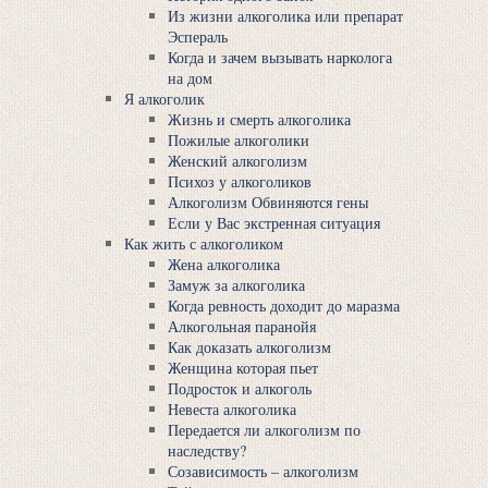
Из жизни алкоголика или препарат
Эспераль
Когда и зачем вызывать нарколога
на дом
Я алкоголик
Жизнь и смерть алкоголика
Пожилые алкоголики
Женский алкоголизм
Психоз у алкоголиков
Алкоголизм Обвиняются гены
Если у Вас экстренная ситуация
Как жить с алкоголиком
Жена алкоголика
Замуж за алкоголика
Когда ревность доходит до маразма
Алкогольная паранойя
Как доказать алкоголизм
Женщина которая пьет
Подросток и алкоголь
Невеста алкоголика
Передается ли алкоголизм по
наследству?
Созависимость – алкоголизм