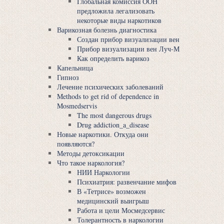
Глобальная комиссия ООН
предложила легализовать
некоторые виды наркотиков
Варикозная болезнь диагностика
Создан прибор визуализации вен
Прибор визуализации вен Луч-М
Как определить варикоз
Капельница
Гипноз
Лечение психических заболеваний
Methods to get rid of dependence in
Mosmedservis
The most dangerous drugs
Drug addiction_a_disease
Новые наркотики. Откуда они
появляются?
Методы детоксикации
Что такое наркология?
НИИ Наркологии
Психиатрия: развенчание мифов
В «Тетрисе» возможен
медицинский выигрыш
Работа и цели Мосмедсервис
Толерантность в наркологии