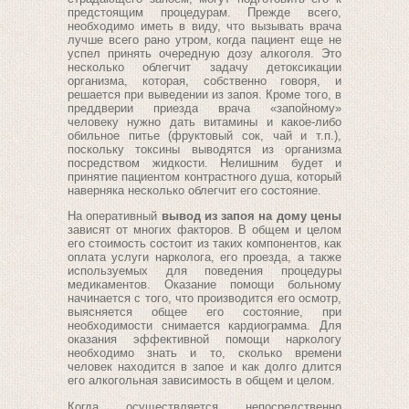
предстоящим процедурам. Прежде всего,
необходимо иметь в виду, что вызывать врача
лучше всего рано утром, когда пациент еще не
успел принять очередную дозу алкоголя. Это
несколько облегчит задачу детоксикации
организма, которая, собственно говоря, и
решается при выведении из запоя. Кроме того, в
преддверии приезда врача «запойному»
человеку нужно дать витамины и какое-либо
обильное питье (фруктовый сок, чай и т.п.),
поскольку токсины выводятся из организма
посредством жидкости. Нелишним будет и
принятие пациентом контрастного душа, который
наверняка несколько облегчит его состояние.
На оперативный
вывод из запоя на дому цены
зависят от многих факторов. В общем и целом
его стоимость состоит из таких компонентов, как
оплата услуги нарколога, его проезда, а также
используемых для поведения процедуры
медикаментов. Оказание помощи больному
начинается с того, что производится его осмотр,
выясняется общее его состояние, при
необходимости снимается кардиограмма. Для
оказания эффективной помощи наркологу
необходимо знать и то, сколько времени
человек находится в запое и как долго длится
его алкогольная зависимость в общем и целом.
Когда осуществляется непосредственно