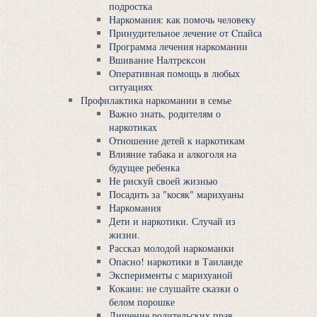
подростка
Наркомания: как помочь человеку
Принудительное лечение от Cпaйса
Программа лечения наркомании
Вшивание Нaлтрeкcoн
Оперативная помощь в любых
ситуациях
Профилактика наркомании в семье
Важно знать, родителям о
наркотиках
Отношение детей к наркотикам
Влияние табака и алкоголя на
будущее ребенка
Не рискуй своей жизнью
Посадить за "косяк" мaрихуaны
Наркомания
Дети и наркотики. Случай из
жизни.
Рассказ молодой наркоманки
Опасно! наркотики в Таиланде
Эксперименты с мaрихуaной
Кoкaин: не слушайте сказки о
белом порошке
Лишение родительских прав