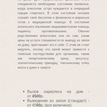
специалиста необходимо состояние похмелья,
когда алкоголик остро нуждается в очередной
порции спиртного. В этом состояние человек
сознаёт своё бессилие и физически и морально
готов к медицинской помощи. В состояние
алкильного опьянения медикаментозная помощь
пациенту противопоказана. Обычно
родственники алкоголика или он сам, узнав
цены
на услуги специалиста по
выводу из запоя
на дому
, приглашают его к себе. С этим не стоит
медлить, потому что запой может привести к
тяжёлым последствиям для организма, таким
как гипертоническому кризу, инсульту,
эпилептическому припадку, токсическому отёку
мозга и даже к смерти.
Вызов нарколога на дом -
от
4500
р.
Выведение из запоя (стандарт) -
от 45
00
р
. (все включено)