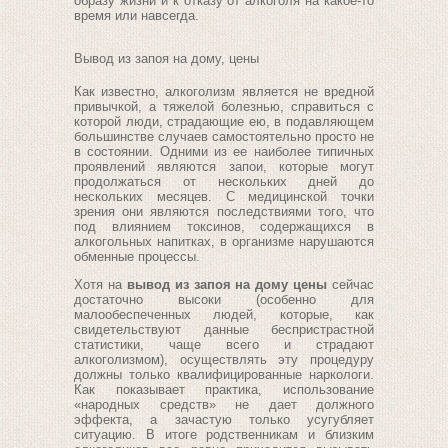
образу жизни и к отказу от алкоголя на какое-то
время или навсегда.
Вывод из запоя на дому, цены
Как известно, алкоголизм является не вредной
привычкой, а тяжелой болезнью, справиться с
которой люди, страдающие ею, в подавляющем
большинстве случаев самостоятельно просто не
в состоянии. Одними из ее наиболее типичных
проявлений являются запои, которые могут
продолжаться от нескольких дней до
нескольких месяцев. С медицинской точки
зрения они являются последствиями того, что
под влиянием токсинов, содержащихся в
алкогольных напитках, в организме нарушаются
обменные процессы.
Хотя на
вывод из запоя на дому цены
сейчас
достаточно высоки (особенно для
малообеспеченных людей, которые, как
свидетельствуют данные беспристрастной
статистики, чаще всего и страдают
алкоголизмом), осуществлять эту процедуру
должны только квалифицированные наркологи.
Как показывает практика, использование
«народных средств» не дает должного
эффекта, а зачастую только усугубляет
ситуацию. В итоге родственникам и близким