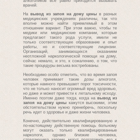
алкоголиков все равно приходится вызывать
врачей.
На
вывод из запоя на дому цены
в разных
медицинских учреждениях различны, так что
вполне можно найти приемлемый в этом
отношении вариант. При этом важно, чтобы те
медики или медицинские компании, которые
предлагают такого рода услуги, имели не
только соответствующее образование и опыт
работы, но и соответствующие лицензии.
Организаций, занимающихся оказанием
неотложной наркологической помощи на дому,
сейчас немало, и это, к сожалению, о том, что
такие процедуры весьма востребованы.
Необходимо особо отметить, что во время запоя
человек принимает такие дозы алкоголя,
которые намного превышают порог токсичности,
что не только наносит огромный вред здоровью,
но даже и может привести к летальному исходу.
Именно поэтом даже тогда, когда на
вывод из
запоя на дому цены
кажутся высокими, этим
обстоятельством нужно пренебречь, поскольку
речь идет о здоровье и даже жизни человека.
Конечно, действительно квалифицированную и
по-настоящему действенную помощь больному
могут оказать только квалифицированные
наркологи, однако близкие человека,
страдающего запоем, могут подготовить его к