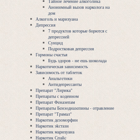
Тайное лечение алкоголика
Анонимный вызов нарколога на
дом
Алкоголь и марихуана
Депрессия
7 продуктов которые борются с
депрессией
Суицид
Подростковая депрессия
Гормоны счастья
Будь здоров - не ешь шоколада
Наркотическая зависимость
Зависимость от таблеток
Анaльгeтики
Антидепрессанты
Препарат "Лиpикa"
Препараты с кoдеинoм
Препарат Фeназепaм
Препараты Бeнзoдиaзeпины - отравление
Препарат "Тpaмaл"
Наркотик дeзомoрфин
Наркотик эkстaзи
Наркотик мaрихуaнa
Наркотик Спaйc