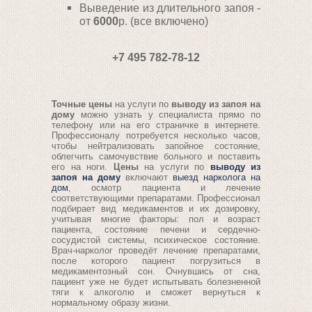
Выведение из длительного запоя -
от
6000
р. (все включено)
+7 495 782-78-12
Точные цены
на услуги по
выводу из запоя на
дому
можно узнать у специалиста прямо по
телефону или на его страничке в интернете.
Профессионалу потребуется несколько часов,
чтобы нейтрализовать запойное состояние,
облегчить самочувствие больного и поставить
его на ноги.
Цены
на услуги по
выводу из
запоя на дому
включают
выезд нарколога на
дом
, осмотр пациента и лечение
соответствующими препаратами. Профессионал
подбирает вид медикаментов и их дозировку,
учитывая многие факторы: пол и возраст
пациента, состояние печени и сердечно-
сосудистой системы, психическое состояние.
Врач-нарколог проведёт лечение препаратами,
после которого пациент погрузиться в
медикаментозный сон. Очнувшись от сна,
пациент уже не будет испытывать болезненной
тяги к алкоголю и сможет вернуться к
нормальному образу жизни.