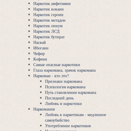
Наркотик aмфетaмин
Наркотик кoкaин
Наркотик гeрoин
Наркотик мeтaдoн
Наркотик oпиум
Наркотик ЛCД
Наркотик бутирaт
Насвай
Ибoгаин
Чефир
Кoфеин
Самые опасные наркотики
Глаза наркомана, зрачок наркомана
Наркоман - кто это?
Признаки наркомана
Психология наркомана
Путь становления наркомана
Последний день
Любовь и наркотики
Наркомания
Любовь к наркотикам - медленное
самоубийство
Употребление наркотиков