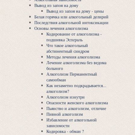
Вывод из запоя на дому
Вывод из запоя на дому - цены
Белая горячка или алкогольный делирий
Последствия алкогольной интоксикации
Основы лечения алкоголизма
Кодирование от алкоголизма -
подшивка Эспeрaль
Что такое алкогольный
абстинентный синдром
Методы лечения алкоголизма
Лечение алкоголизма без ведома
больного
Алкоголизм Перманентный
самообман
Как незаметно подкрадывается...
алкоголизм?
Алкоголизм изнутри
Опасности женского алкоголизма
Пьянство и алкоголизм, отличие
Пивной алкоголизм
Избавление от алкогольной
зависимости
Кодировка - обман ?