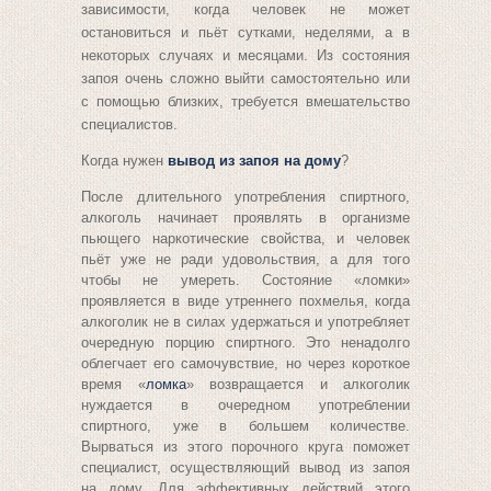
зависимости, когда человек не может
остановиться и пьёт сутками, неделями, а в
некоторых случаях и месяцами. Из состояния
запоя очень сложно выйти самостоятельно или
с помощью близких, требуется вмешательство
специалистов.
Когда нужен
вывод из запоя на дому
?
После длительного употребления спиртного,
алкоголь начинает проявлять в организме
пьющего наркотические свойства, и человек
пьёт уже не ради удовольствия, а для того
чтобы не умереть. Состояние «ломки»
проявляется в виде утреннего похмелья, когда
алкоголик не в силах удержаться и употребляет
очередную порцию спиртного. Это ненадолго
облегчает его самочувствие, но через короткое
в
ремя «
ломка
» возвращается и алкого
лик
нуждается в очередном употреблении
спиртного, уже в большем количестве.
Вырваться из этого порочного круга поможет
специалист, осуществляющий
вывод из запоя
на дому
. Для эффективных действий этого