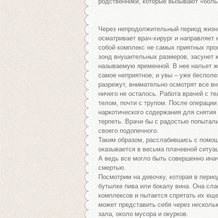
родственники, которые вызывают «бол
Через непродолжительный период жизни,
осматривает врач-хирург и направляет
собой комплекс не самых приятных про
зонд внушительных размеров, засунет 
называемую яременной. В нее нальет ж
самое неприятное, и увы – уже бесполе
разрежут, внимательно осмотрят все вн
ничего не осталось. Работа врачей с т
телом, почти с трупом. После операции
наркотического содержания для снятия 
терпеть. Врачи бы с радостью попытали
своего подопечного.
Таким образом, расслабившись с помощь
оказывается в весьма плачевной ситуа
А ведь все могло быть совершенно инач
смертью.
Посмотрим на девочку, которая в пери
бутылке пива или бокалу вина. Она сла
комплексов и пытается спрятать их ещ
может представить себя через несколь
зала, около мусора и окурков.