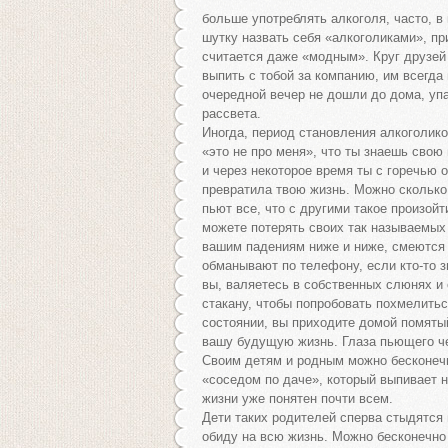
больше употреблять алкоголя, часто, в
шутку назвать себя «алкоголиками», пр
считается даже «модным». Круг друзей
выпить с тобой за компанию, им всегда
очередной вечер не дошли до дома, уп
рассвета.
Иногда, период становления алкоголико
«это не про меня», что ты знаешь свою
и через некоторое время ты с горечью 
превратила твою жизнь. Можно сколько
пьют все, что с другими такое произойт
можете потерять своих так называемых
вашим падениям ниже и ниже, смеютс
обманывают по телефону, если кто-то зв
вы, валяетесь в собственных слюнях и
стакану, чтобы попробовать похмелитьс
состоянии, вы приходите домой помятый
вашу будущую жизнь. Глаза пьющего че
Своим детям и родным можно бесконечн
«соседом по даче», который выпивает 
жизни уже понятен почти всем.
Дети таких родителей сперва стыдятся 
обиду на всю жизнь. Можно бесконечно