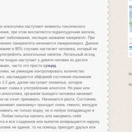
и алкоголика наступают моменты токсического
ения, при этом воспаляется поджелудочная железа,
ает заболевание, носящее название панкреатит. При
ениях панкреатита начинается панкреонекроз. Данное
вание в 90% случаях настигает человека, который не
употреблять алкогольные напитки. Летальный исход
ли поздно наступает у девяти человек из десяти
вших, часто это просто
суицид
.
лики, не умеющие контролировать количество
В
ого, наслаждаются эйфорией состояния опьянения
 1-2 дня, далее наступает похмелье, которое
В
кает снова в употребление алкоголя. Но рано или
и алкоголика, организм пьющего человека начинает
е не хочет принимать. Начинается рвота. Состояние,
рачивает наизнанку» проходит очень тяжело, желудок
нимать не только водку, но и любую попадающую в
. Любая попытка напоить или накормить себя
ота и все съеденное или выпитое возвращается наружу.
ловек не одинок, то на помощь приходят друзья или