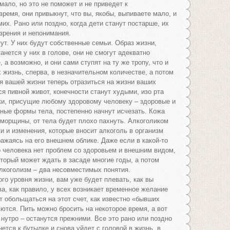
мало, но это не поможет и не приведет к
емя, они привыкнут, что вы, якобы, выпиваете мало, и
их. Рано или поздно, когда дети станут постарше, их
езрения и непонимания.
ут. У них будут собственные семьи. Образ жизни,
анется у них в голове, они не смогут адекватно
 а возможно, и они сами ступят на ту же тропу, что и
х жизнь, сперва, в незначительном количестве, а потом
я вашей жизни теперь отразиться на жизни ваших
ся пивной живот, конечности станут худыми, изо рта
аки, присущие любому здоровому человеку – здоровые и
ьные формы тела, постепенно начнут исчезать. Кожа
 морщины, от тела будет плохо пахнуть. Алкоголиком
ки и изменения, которые вносит алкоголь в организм
ажаясь на его внешнем облике. Даже если в какой-то
 человека нет проблем со здоровьем и внешним видом,
который может ждать в засаде многие годы, а потом
алкоголизм – два несовместимых понятия.
о уровня жизни, вам уже будет плевать, как вы
ва, как правило, у всех возникает временное желание
ит обольщаться на этот счет, как известно «бывших
ются. Пить можно бросить на некоторое время, а вот
нутро – останутся прежними. Все это рано или поздно
нется к бутылке и снова уйдет с головой в жизнь, в