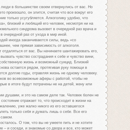
 люди в большинстве своем отвернулись от вас. Но
то произошло, он злится, считая что все вокруг его
ние только усугубляется. Алкоголику удобно, что
а», близкий и любящий его человек, несмотря ни на
похмельного синдрома вызовет в очередной раз врача и
 очередной раз от ухода в мир иной.
дей иногда заканчиваются силы, ведь «со
ашнее, чем прямая зависимость от алкоголя.
 отдаляться от вас. Вы начинаете шантажировать его,
вызвать чувство сострадания к себе и чувство вини,
 собственную жизнь и возможный суицид. Близкий
снова остается рядом, протягивая руку помощи в
тся долгие годы, отравляя жизнь не одному человеку.
иков во всевозможные аферы с работой, чтобы не
рые в итоге будут потрачены не на детей, жену или
и душами, и это на самом деле так. Человек болен не
 состояние отражает то, что происходит в жизни на
жалению, уже жалко никого из его оставшегося
леть только себя и думать лишь о себе. Все его
 самом.
осталось. О том, что вы не умеете пить и не хотите
ие – и соседи, и знакомые со двора и все, кто может