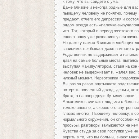
к тому, что вы сойдете с ума.
Даже близкие и некогда родные для вас
пьющему человеку не понятно, почему э
предают, отчего его депрессия и состоя
рядом всегда есть «палочка-выручалочк
что. Тот, который в период жестокого 
спасет вашу уже развалившуюся жизнь в
Но даже у самых близких и любящих лю
зависимость» бывает даже намного стр
Родственник не выдерживает и начинает
давя на самые больные места, пытаясь 
выступая манипулятором, ставя на кон
человек не выдерживает и, жалея вас, 
нужный момент. Нервотрепка продолжае
Вы раз за разом впутываете родственн
потерять последний доход, деньги, кото
брата, а на очередную бутылку водки.
Алкоголиков считают людьми с больным
только внешне, а скорее его внутреннее
глазах многих. Пьющему человеку, к со
нормального окружения, он способен жа
просьбы, разговоры замыкаются на нем
Чувства стыда за свои поступки уже не 
верить в то, что вы больны, знают мног