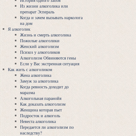
История одного запоя
Из жизни алкоголика или
препарат Эспераль
Когда и зачем вызывать нарколога
на дом
Я алкоголик
Жизнь и смерть алкоголика
Пожилые алкоголики
Женский алкоголизм
Психоз у алкоголиков
Алкоголизм Обвиняются гены
Если у Вас экстренная ситуация
Как жить с алкоголиком
Жена алкоголика
Замуж за алкоголика
Когда ревность доходит до
маразма
Алкогольная паранойя
Как доказать алкоголизм
Женщина которая пьет
Подросток и алкоголь
Невеста алкоголика
Передается ли алкоголизм по
наследству?