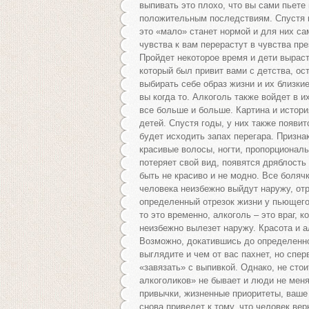
выпивать это плохо, что вы сами пьете 
положительным последствиям. Спустя вр
это «мало» станет нормой и для них сам
чувства к вам перерастут в чувства пр
Пройдет некоторое время и дети выраст
который был привит вами с детства, ост
выбирать себе образ жизни и их близкие,
вы когда то. Алкоголь также войдет в и
все больше и больше. Картина и истори
детей. Спустя годы, у них также появит
будет исходить запах перегара. Призн
красивые волосы, ногти, пропорционал
потеряет свой вид, появятся дряблость
быть не красиво и не модно. Все боляч
человека неизбежно выйдут наружу, отр
определенный отрезок жизни у пьющего
то это временно, алкоголь – это враг, 
неизбежно вылезет наружу. Красота и 
Возможно, докатившись до определенног
выглядите и чем от вас пахнет, но спер
«завязать» с выпивкой. Однако, не сто
алкоголиков» не бывает и люди не меня
привычки, жизненные приоритеты, ваше 
снова приведет к тому, что человек вер