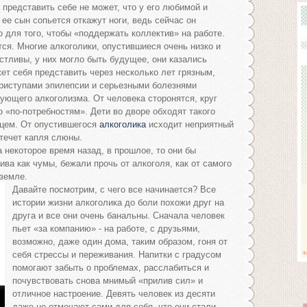
 представить себе не может, что у его любимой и
 ее сын сопьется откажут ноги, ведь сейчас он
о для того, чтобы «поддержать коллектив» на работе.
ся. Многие алкоголики, опустившиеся очень низко и
стливы, у них могло быть будущее, они казались
ет себя представить через несколько лет грязным,
приступами эпилепсии и серьезными болезнями
ующего алкоголизма. От человека сторонятся, круг
«по-потребностям». Дети во дворе обходят такого
ьцем. От опустившегося
алкоголика
исходит неприятный
 течет капля слюны.
а некоторое время назад, в прошлое, то они бы
ива как чумы, бежали прочь от алкоголя, как от самого
 земле.
Давайте посмотрим, с чего все начинается? Все
истории жизни алкоголика до боли похожи друг на
друга и все они очень банальны. Сначала человек
пьет «за компанию» - на работе, с друзьями,
возможно, даже один дома, таким образом, гоня от
себя стрессы и переживания. Напитки с градусом
помогают забыть о проблемах, расслабиться и
почувствовать снова мнимый «прилив сил» и
отличное настроение. Девять человек из десяти
даже не отмечают сами для себя, что они стали