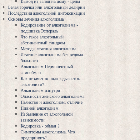
Вывод из запоя на дому - цены
Белая горячка или алкогольный делирий
Последствия алкогольной интоксикации
Основы лечения алкоголизма
Кодирование от алкоголизма -
подшивка Эспeрaль
Что такое алкогольный
абстинентный синдром
Методы лечения алкоголизма
Лечение алкоголизма без ведома
больного
Алкоголизм Перманентный
самообман
Как незаметно подкрадывается...
алкоголизм?
Алкоголизм изнутри
Опасности женского алкоголизма
Пьянство и алкоголизм, отличие
Пивной алкоголизм
Избавление от алкогольной
зависимости
Кодировка - обман ?
Симптомы алкоголизма. Что
предпринять?