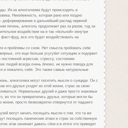
ды. Из-за алкоголизма будут происходить и
овека. Неизбежность, которая рано или поздно
– деформирование и дальнейший распад нервной
ая печень, алкоголь продолжает раз за разом, год за
ительное воздействие на и так «больной» изнутри
 фаст-фуд, все это будет воздействовать на
 и проблемы со сном. Нет смысла пробовать себе
ворных, это еще больше усугубит ситуацию и подорвет
 постоянной агрессии, стрессу, состоянию
их людей всегда очень близко, не нужно повода для
ся и пожалеть себя. Это также самые натуральные
изнь, алкоголика могут посетить мысли о суициде. Он с
ак его друзья уходят из этой жизни, страх за свою
иливаться. Нормальных друзей и даже просто знакомых
то, во что он превратились друзья, которые могли бы
о жизни, просто безвозвратно отвернутся от падшего
зей могут начать посещать мысли о том, что та же
дут посещать панические атаки и страх за собственную
тих атак начинает давать сбои и в итоге это приведет