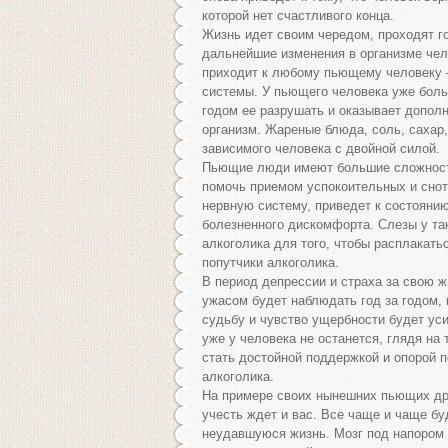
которой нет счастливого конца.
Жизнь идет своим чередом, проходят го
дальнейшие изменения в организме чел
приходит к любому пьющему человеку 
системы. У пьющего человека уже больн
годом ее разрушать и оказывает дополн
организм. Жареные блюда, соль, сахар,
зависимого человека с двойной силой.
Пьющие люди имеют большие сложности
помочь приемом успокоительных и снот
нервную систему, приведет к состоянию
болезненного дискомфорта. Слезы у так
алкоголика для того, чтобы расплакать
попутчики алкоголика.
В период депрессии и страха за свою ж
ужасом будет наблюдать год за годом, к
судьбу и чувство ущербности будет ус
уже у человека не останется, глядя на 
стать достойной поддержкой и опорой п
алкоголика.
На примере своих нынешних пьющих дру
учесть ждет и вас. Все чаще и чаще бу
неудавшуюся жизнь. Мозг под напором э