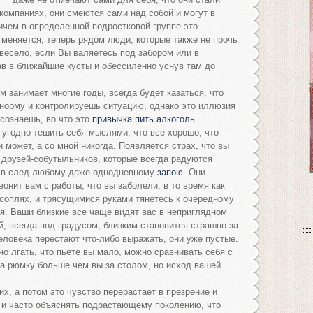
 компаниях, они смеются сами над собой и могут в
ичем в определенной подростковой группе это
 меняется, теперь рядом люди, которые также не прочь
 весело, если Вы валяетесь под забором или в
ав в ближайшие кусты и обессиленно уснув там до
м занимает многие годы, всегда будет казаться, что
 норму и контролируешь ситуацию, однако это иллюзия
осознаешь, во что это
привычка пить алкоголь
 угодно тешить себя мыслями, что все хорошо, что
и может, а со мной никогда. Появляется страх, что вы
 друзей-собутыльников, которые всегда радуются
я в след любому даже однодневному
запою
. Они
онит вам с работы, что вы заболели, в то время как
 соплях, и трясущимися руками тянетесь к очередному
я. Ваши близкие все чаще видят вас в неприглядном
, всегда под градусом, близким становится страшно за
ловека перестают что-либо выражать, они уже пустые.
о лгать, что пьете вы мало, можно сравнивать себя с
на рюмку больше чем вы за столом, но исход вашей
их, а потом это чувство перерастает в презрение и
 и часто объяснять подрастающему поколению, что