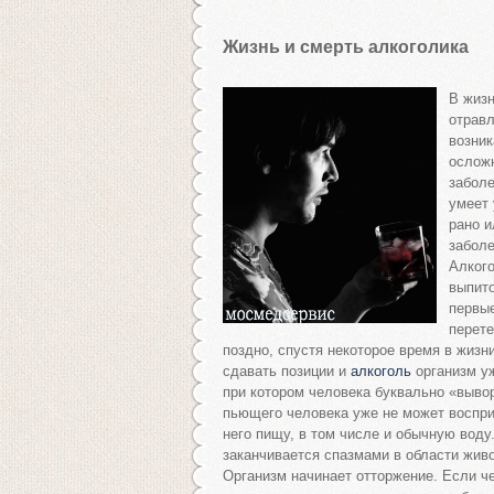
Жизнь и смерть алкоголика
В жизн
отравл
возник
осложн
заболе
умеет 
рано и
заболе
Алкого
выпит
первые
перете
поздно, спустя некоторое время в жизн
сдавать позиции и
алкоголь
организм уж
при котором человека буквально «выво
пьющего человека уже не может воспри
него пищу, в том числе и обычную воду
заканчивается спазмами в области жив
Организм начинает отторжение. Если че