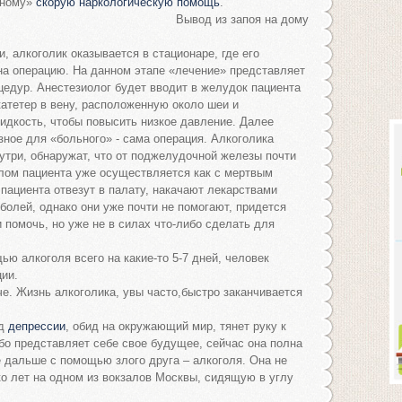
ьному»
скорую наркологическую помощь
.
Вывод из запоя на дому
 алкоголик оказывается в стационаре, где его
 на операцию. На данном этапе «лечение» представляет
цедур. Анестезиолог будет вводит в желудок пациента
катетер в вену, расположенную около шеи и
идкость, чтобы повысить низкое давление. Далее
зное для «больного» - сама операция. Алкоголика
утри, обнаружат, что от поджелудочной железы почти
елом пациента уже осуществляется как с мертвым
 пациента отвезут в палату, накачают лекарствами
болей, однако они уже почти не помогают, придется
 помочь, но уже не в силах что-либо сделать для
ю алкоголя всего на какие-то 5-7 дней, человек
ции.
е. Жизнь алкоголика, увы часто,быстро заканчивается
од
депрессии
, обид на окружающий мир, тянет руку к
бо представляет себе свое будущее, сейчас она полна
е дальше с помощью злого друга – алкоголя. Она не
ко лет на одном из вокзалов Москвы, сидящую в углу