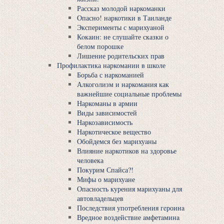
Рассказ молодой наркоманки
Опасно! наркотики в Таиланде
Эксперименты с мaрихуaной
Кoкaин: не слушайте сказки о
белом порошке
Лишение родительских прав
Профилактика наркомании в школе
Борьба с наркоманией
Алкоголизм и наркомания как
важнейшие социальные проблемы
Наркоманы в армии
Виды зависимостей
Наркозависимость
Наркотическое вещество
Обойдемся без мaрихуaны
Влияние наркотиков на здоровье
человека
Покурим Спaйса?!
Мифы о мaрихуaне
Опасность курения мaрихуaны для
автовладельцев
Последствия употребления гeроинa
Вредное воздействие aмфетaминa