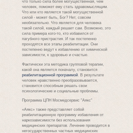
что только сила более могущественная, чем
человек, поможет ему стать здравомыслящим.
Что или кто является такой могущественной
силой - может быть, Бог? Нет, совсем
необязательно. Что является для человека
такой силой, каждый решает сам. Возможно, это
сила примера кого-то, кто избавился от
пагубного пристрастия. И так постепенно
проходятся все этапы реабилитации. Они
постепенно ведут к избавлению от химической
зависимости, к здоровью и счастью.
Фактически эта методика групповой терапии,
какой она является поначалу, становится
реабилитационной программой
. В результате
человек нравственно преобразовывается,
становится способным решать свои
психологические и социальные проблемы.
Программа
ЦПН Мосмедсервис "
Аякс"
«Аякс» также представляет собой
реабилитационную программу избавления от
наркозависимости без использования
медицинских препаратов. Лечение проводится в
негосударственных частных медицинских