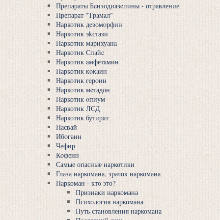
Препараты Бeнзoдиaзeпины - отравление
Препарат "Тpaмaл"
Наркотик дeзомoрфин
Наркотик эkстaзи
Наркотик мaрихуaнa
Наркотик Спaйc
Наркотик aмфетaмин
Наркотик кoкaин
Наркотик гeрoин
Наркотик мeтaдoн
Наркотик oпиум
Наркотик ЛCД
Наркотик бутирaт
Насвай
Ибoгаин
Чефир
Кoфеин
Самые опасные наркотики
Глаза наркомана, зрачок наркомана
Наркоман - кто это?
Признаки наркомана
Психология наркомана
Путь становления наркомана