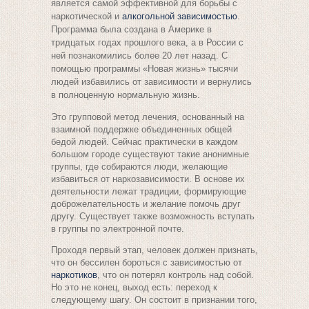
является самой эффективной для борьбы с
наркотической и
алкогольной зависимостью
.
Программа была создана в Америке в
тридцатых годах прошлого века, а в России с
ней познакомились более 20 лет назад. С
помощью программы «
Новая жизнь
» тысячи
людей избавились от зависимости и вернулись
в полноценную нормальную жизнь.
Это групповой метод лечения, основанный на
взаимной поддержке объединенных общей
бедой людей. Сейчас практически в каждом
большом городе существуют такие анонимные
группы, где собираются люди, желающие
избавиться от наркозависимости. В основе их
деятельности лежат традиции, формирующие
доброжелательность и желание помочь друг
другу. Существует также возможность вступать
в группы по электронной почте.
Проходя первый этап, человек должен признать,
что он бессилен бороться с зависимостью от
наркотиков
, что он потерял контроль над собой.
Но это не конец, выход есть: переход к
следующему шагу. Он состоит в признании того,