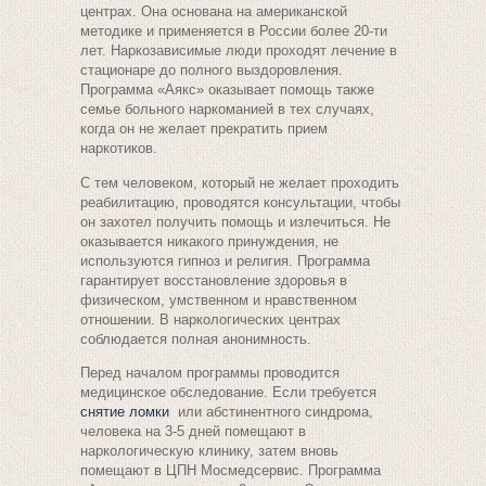
центрах. Она основана на американской
методике и применяется в России более 20-ти
лет. Наркозависимые люди проходят лечение в
стационаре до полного выздоровления.
Программа «Аякс» оказывает помощь также
семье больного наркоманией в тех случаях,
когда он не желает прекратить прием
наркотиков.
С тем человеком, который не желает проходить
реабилитацию, проводятся консультации, чтобы
он захотел получить помощь и излечиться. Не
оказывается никакого принуждения, не
используются гипноз и религия. Программа
гарантирует восстановление здоровья в
физическом, умственном и нравственном
отношении. В наркологических центрах
соблюдается полная анонимность.
Перед началом программы проводится
медицинское обследование. Если требуется
снятие ломки
или абстинентного синдрома,
человека на 3-5 дней помещают в
наркологическую клинику, затем вновь
помещают в ЦПН Мосмедсервис. Программа