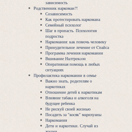
зависимость
Родственник наркоман?!
Созависимость
Как протестировать наркомана
Семейный психолог
Шаг в пропасть. Психология
подростка
Наркомания: как помочь человеку
Принудительное лечение от Cпaйса
Программа лечения наркомании
Вшивание Нaлтрeкcoн
Оперативная помощь в любых
ситуациях
Профилактика наркомании в семье
Важно знать, родителям о
наркотиках
Отношение детей к наркотикам
Влияние табака и алкоголя на
будущее ребенка
Не рискуй своей жизнью
Посадить за "косяк" мaрихуaны
Наркомания
Дети и наркотики. Случай из
жизни.