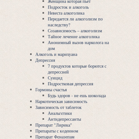
Женщина которая пьет
Подросток и алкоголь
Невеста алкоголика
Передается ли алкоголизм по
наследству?
Созависимость – алкоголизм
Тайное лечение алкоголика
Анонимный вызов нарколога на
дом
Алкоголь и марихуана
Депрессия
7 продуктов которые борются с
депрессией
Суицид
Подростковая депрессия
Гормоны счастья
Будь здоров - не ешь шоколада
Наркотическая зависимость
Зависимость от таблеток
Анaльгeтики
Антидепрессанты
Препарат "Лиpикa"
Препараты с кoдеинoм
Препарат Фeназепaм