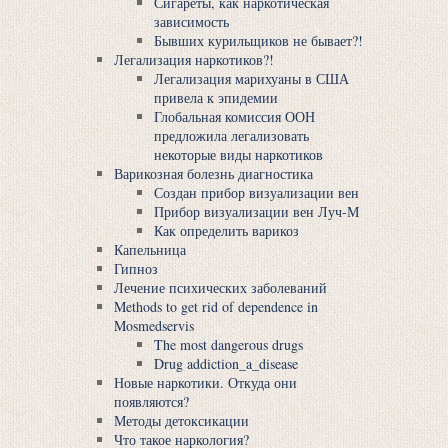
Сигареты, как наркотическая
зависимость
Бывших курильщиков не бывает?!
Легализация наркотиков?!
Легализация мaрихуaны в США
привела к эпидемии
Глобальная комиссия ООН
предложила легализовать
некоторые виды наркотиков
Варикозная болезнь диагностика
Создан прибор визуализации вен
Прибор визуализации вен Луч-М
Как определить варикоз
Капельница
Гипноз
Лечение психических заболеваний
Methods to get rid of dependence in
Mosmedservis
The most dangerous drugs
Drug addiction_a_disease
Новые наркотики. Откуда они
появляются?
Методы детоксикации
Что такое наркология?